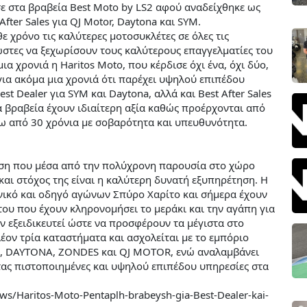
σε στα βραβεία Best Moto by LS2 αφού αναδείχθηκε ως
After Sales για QJ Motor, Daytona και SYM.
ε χρόνο τις καλύτερες μοτοσυκλέτες σε όλες τις
νώστες να ξεχωρίσουν τους καλύτερους επαγγελματίες του
α χρονιά η Haritos Moto, που κέρδισε όχι ένα, όχι δύο,
για ακόμα μια χρονιά ότι παρέχει υψηλού επιπέδου
t Dealer για SYM και Daytona, αλλά και Best After Sales
να βραβεία έχουν ιδιαίτερη αξία καθώς προέρχονται από
νω από 30 χρόνια με σοβαρότητα και υπευθυνότητα.
ίρηση που μέσα από την πολύχρονη παρουσία στο χώρο
και στόχος της είναι η καλύτερη δυνατή εξυπηρέτηση. Η
νικό και οδηγό αγώνων Σπύρο Χαρίτο και σήμερα έχουν
 του που έχουν κληρονομήσει το μεράκι και την αγάπη για
ν εξειδικευτεί ώστε να προσφέρουν τα μέγιστα στο
λέον τρία καταστήματα και ασχολείται με το εμπόριο
M, DAYTONA, ZONDES και QJ MOTOR, ενώ αναλαμβάνει
ας πιστοποιημένες και υψηλού επιπέδου υπηρεσίες στα
ws/Haritos-Moto-Pentaplh-brabeysh-gia-Best-Dealer-kai-