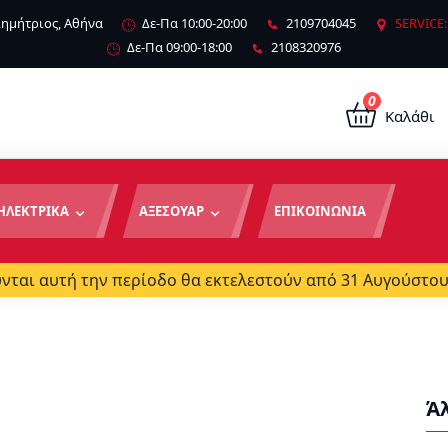
 Δημήτριος, Αθήνα
Δε-Πα 10:00-20:00
2109704045
SERVICE:
Δε-Πα 09:00-18:00
2108320976
0
Καλάθι
ΗΛΕΚΤΡΙΚΑ
ΑΞΕΣΟΥΑΡ
ΕΠΙΚΟΙΝΩΝΙΑ
ται αυτή την περίοδο θα εκτελεστούν από 31 Αυγούστου
Ά