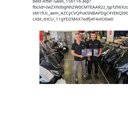
Best-After-Sales_156116.asp?
fbclid=IwZXh0bgNhZW0CMTEAAR2z_tjpTzfi6Xz
xM1fUc_aem_AZCyCVQPukSNBAPDgC4YEKQI90f
LXbt_tHCU_11gYDZM6X7edfj4F4xtOEw0