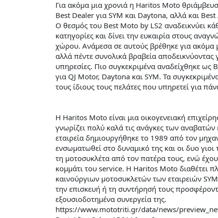
Για ακόμα μια χρονιά η Haritos Moto θριάμβευ
Best Dealer για SYM και Daytona, αλλά και Best 
Ο θεσμός του Best Moto by LS2 αναδεικνύει κάθ
κατηγορίες και δίνει την ευκαιρία στους αναγ
χώρου. Ανάμεσα σε αυτούς βρέθηκε για ακόμα μι
αλλά πέντε συνολικά βραβεία αποδεικνύοντας 
υπηρεσίες. Πιο συγκεκριμένα αναδείχθηκε ως Bes
για QJ Motor, Daytona και SYM. Τα συγκεκριμέ
τους ίδιους τους πελάτες που υπηρετεί για πά
Η Haritos Moto είναι μια οικογενειακή επιχε
γνωρίζει πολύ καλά τις ανάγκες των αναβατών 
εταιρεία δημιουργήθηκε το 1989 από τον μηχα
ενσωματωθεί στο δυναμικό της και οι δυο γιοι
τη μοτοσυκλέτα από τον πατέρα τους, ενώ έχου
κομμάτι του service. Η Haritos Moto διαθέτει π
καινούργιων μοτοσυκλετών των εταιρειών SY
την επισκευή ή τη συντήρησή τους προσφέροντ
εξουσιοδοτημένα συνεργεία της.
https://www.mototriti.gr/data/news/preview_ne