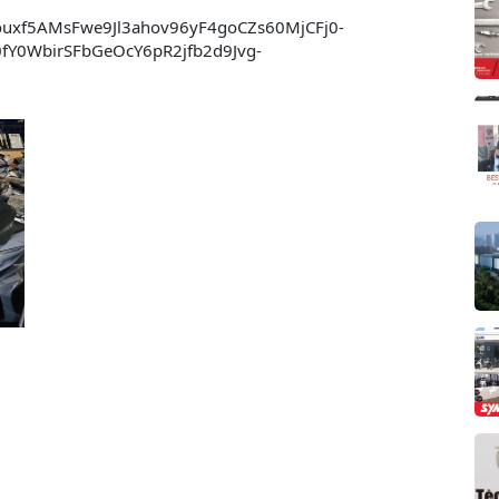
ouxf5AMsFwe9Jl3ahov96yF4goCZs60MjCFj0-
Y0WbirSFbGeOcY6pR2jfb2d9Jvg-