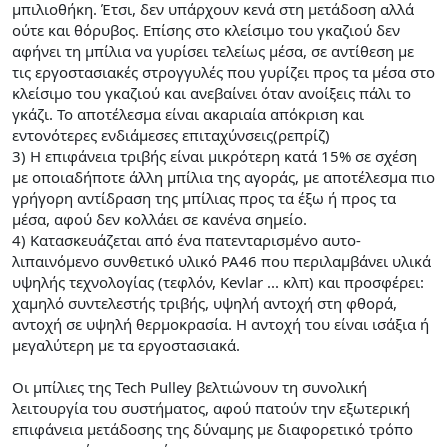
μπιλιοθήκη. Έτσι, δεν υπάρχουν κενά στη μετάδοση αλλά
ούτε και θόρυβος. Επίσης στο κλείσιμο του γκαζιού δεν
αφήνει τη μπίλια να γυρίσει τελείως μέσα, σε αντίθεση με
τις εργοστασιακές στρογγυλές που γυρίζει προς τα μέσα στο
κλείσιμο του γκαζιού και ανεβαίνει όταν ανοίξεις πάλι το
γκάζι. Το αποτέλεσμα είναι ακαριαία απόκριση και
εντονότερες ενδιάμεσες επιταχύνσεις(ρεπρίζ)
3) Η επιφάνεια τριβής είναι μικρότερη κατά 15% σε σχέση
με οποιαδήποτε άλλη μπίλια της αγοράς, με αποτέλεσμα πιο
γρήγορη αντίδραση της μπίλιας προς τα έξω ή προς τα
μέσα, αφού δεν κολλάει σε κανένα σημείο.
4) Κατασκευάζεται από ένα πατενταρισμένο αυτο-
λιπαινόμενο συνθετικό υλικό PA46 που περιλαμβάνει υλικά
υψηλής τεχνολογίας (τεφλόν, Kevlar ... κλπ) και προσφέρει:
χαμηλό συντελεστής τριβής, υψηλή αντοχή στη φθορά,
αντοχή σε υψηλή θερμοκρασία. Η αντοχή του είναι ισάξια ή
μεγαλύτερη με τα εργοστασιακά.
Οι μπίλιες της Tech Pulley βελτιώνουν τη συνολική
λειτουργία του συστήματος, αφού πατούν την εξωτερική
επιφάνεια μετάδοσης της δύναμης με διαφορετικό τρόπο