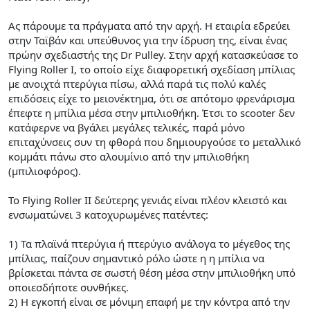
Ας πάρουμε τα πράγματα από την αρχή. Η εταιρία εδρεύει
στην Ταϊβάν και υπεύθυνος για την ίδρυση της, είναι ένας
πρώην σχεδιαστής της Dr Pulley. Στην αρχή κατασκεύασε το
Flying Roller I, το οποίο είχε διαφορετική σχεδίαση μπίλιας
με ανοιχτά πτερύγια πίσω, αλλά παρά τις πολύ καλές
επιδόσεις είχε το μειονέκτημα, ότι σε απότομο φρενάρισμα
έπεφτε η μπίλια μέσα στην μπιλιοθήκη. Έτσι το scooter δεν
κατάφερνε να βγάλει μεγάλες τελικές, παρά μόνο
επιταχύνσεις συν τη φθορά που δημιουργούσε το μεταλλικό
κομμάτι πάνω στο αλουμίνιο από την μπιλιοθήκη
(μπιλιοφόρος).
Το Flying Roller II δεύτερης γενιάς είναι πλέον κλειστό και
ενσωματώνει 3 κατοχυρωμένες πατέντες:
1) Τα πλαϊνά πτερύγια ή πτερύγιο ανάλογα το μέγεθος της
μπίλιας, παίζουν σημαντικό ρόλο ώστε η η μπίλια να
βρίσκεται πάντα σε σωστή θέση μέσα στην μπιλιοθήκη υπό
οποιεσδήποτε συνθήκες.
2) Η εγκοπή είναι σε μόνιμη επαφή με την κόντρα από την