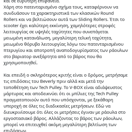
και σε ευρύτερη επιφάνεια.
Xάρη στο πατενταρισμένο σχήμα τους, καταφέρνουν να
συνδυάσουν τα χαρακτηριστικά των κλασικών Round
Rollers και να βελτιώσουν αυτά των Sliding Rollers. Έτσι το
scooter έχει καλύτερη εκκίνηση, χαμηλότερες στροφές
λειτουργίας σε υψηλές ταχύτητες που συνεπάγεται
μειωμένη κατανάλωση, μεγαλύτερη τελική ταχύτητα,
μειωμένο θόρυβο λειτουργίας λόγω του πατενταρισμένου
πτερυγίου και αποτροπή αναποδογυρίσματος των ράουλων
στο βαριατορ ανεξάρτητα από το βάρος που θα
χρησιμοποιηθεί.
Και επειδή ο σκληρότερος κριτής είναι ο δρόμος, μετρήσαμε
τις επιδόσεις του Beverly πριν αλλά και μετά την
τοποθέτηση των Tech Pulley. To V-BOX είναι αδιάψευστος
μάρτυρας και αποδεικνύει ότι οι μπίλιες της Tech Pulley
πραγματοποιούν αυτό που υπόσχονται, με ξεκάθαρη
υπεροχή σε όλες τις διαδικασίες μετρήσεων. Εδώ να
διευκρινίσουμε ότι όλες οι μετρήσεις έγιναν με ράουλα στο
εργοστασιακό βάρος. Αλλάζοντας το βάρος των ράουλων,
μπορεί να επιτευχθεί ακόμη μεγαλύτερη βελτίωση των
επιδόσεων.