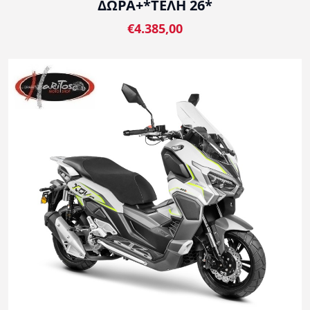
ΔΩΡΑ+*ΤΕΛΗ 26*
€4.385,00