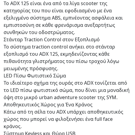
Το ADX 125 είναι ένα από τα λίγα scooter της
κατηγορίας του που είναι εφοδιασμένο με ένα
εξελιγμένο σύστημα ABS, εμπνέοντας ασφάλεια και
εμπιστοσύνη σε κάθε φρενάρισμα ανεξαρτήτως
συνθηκών του οδοστρώματος.
Στάνταρ Traction Control στον Εξοπλισμό
Το σύστημα traction control ανήκει στο στάνταρ
εξοπλισμό του ADX 125, εκμηδενίζοντας κάθε
πιθανότητα γλιστρήματος του πίσω τροχού λόγω
μειωμένης πρόσφυσης.
LED Πίσω Φωτιστικό Σώμα
Το ιδιαίτερο σχήμα της ουράς στο ADX τονίζεται από
το LED πίσω φωτιστικό σώμα, που δίνει μια μοναδική
όψη στο μικρό urban adventure scooter της SYM.
Αποθηκευτικός Χώρος για Ένα Κράνος
Κάτω από τη σέλα του ADX υπάρχει αποθηκευτικός
χώρος που μπορεί να φιλοξενήσει ένα full face
κράνος.
Σύστημα Keyless και Θύρα USB