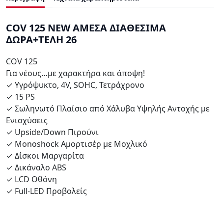
COV 125 NEW ΑΜΕΣΑ ΔΙΑΘΕΣΙΜΑ
ΔΩΡΑ+ΤΕΛΗ 26
COV 125
Για νέους…με χαρακτήρα και άποψη!
✓ Υγρόψυκτο, 4V, SOHC, Τετράχρονο
✓ 15 PS
✓ Σωληνωτό Πλαίσιο από Χάλυβα Υψηλής Αντοχής με
Ενισχύσεις
✓ Upside/Down Πιρούνι
✓ Monoshock Αμορτισέρ με Μοχλικό
✓ Δίσκοι Μαργαρίτα
✓ Δικάναλο ABS
✓ LCD Οθόνη
✓ Full-LED Προβολείς