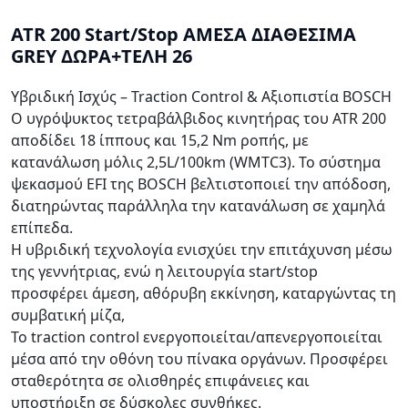
ATR 200 Start/Stop ΑΜΕΣΑ ΔΙΑΘΕΣΙΜΑ
GREY ΔΩΡΑ+ΤΕΛΗ 26
Υβριδική Ισχύς – Traction Control & Αξιοπιστία BOSCH
Ο υγρόψυκτος τετραβάλβιδος κινητήρας του ATR 200
αποδίδει 18 ίππους και 15,2 Nm ροπής, με
κατανάλωση μόλις 2,5L/100km (WMTC3). Το σύστημα
ψεκασμού EFI της BOSCH βελτιστοποιεί την απόδοση,
διατηρώντας παράλληλα την κατανάλωση σε χαμηλά
επίπεδα.
Η υβριδική τεχνολογία ενισχύει την επιτάχυνση μέσω
της γεννήτριας, ενώ η λειτουργία start/stop
προσφέρει άμεση, αθόρυβη εκκίνηση, καταργώντας τη
συμβατική μίζα,
Το traction control ενεργοποιείται/απενεργοποιείται
μέσα από την οθόνη του πίνακα οργάνων. Προσφέρει
σταθερότητα σε ολισθηρές επιφάνειες και
υποστήριξη σε δύσκολες συνθήκες.