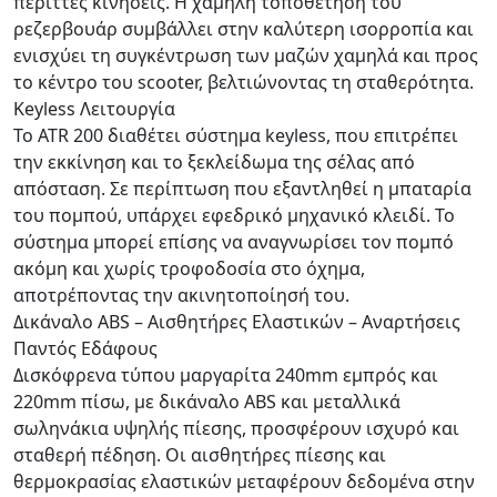
περιττές κινήσεις. Η χαμηλή τοποθέτηση του
ρεζερβουάρ συμβάλλει στην καλύτερη ισορροπία και
ενισχύει τη συγκέντρωση των μαζών χαμηλά και προς
το κέντρο του scooter, βελτιώνοντας τη σταθερότητα.
Keyless Λειτουργία
Το ATR 200 διαθέτει σύστημα keyless, που επιτρέπει
την εκκίνηση και το ξεκλείδωμα της σέλας από
απόσταση. Σε περίπτωση που εξαντληθεί η μπαταρία
του πομπού, υπάρχει εφεδρικό μηχανικό κλειδί. Το
σύστημα μπορεί επίσης να αναγνωρίσει τον πομπό
ακόμη και χωρίς τροφοδοσία στο όχημα,
αποτρέποντας την ακινητοποίησή του.
Δικάναλο ABS – Αισθητήρες Ελαστικών – Αναρτήσεις
Παντός Εδάφους
Δισκόφρενα τύπου μαργαρίτα 240mm εμπρός και
220mm πίσω, με δικάναλο ABS και μεταλλικά
σωληνάκια υψηλής πίεσης, προσφέρουν ισχυρό και
σταθερή πέδηση. Οι αισθητήρες πίεσης και
θερμοκρασίας ελαστικών μεταφέρουν δεδομένα στην