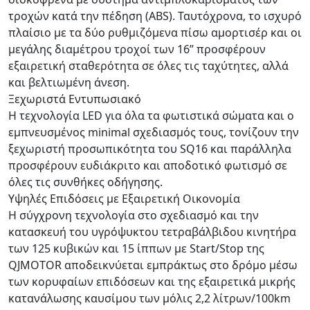
τροχών κατά την πέδηση (ABS). Ταυτόχρονα, το ισχυρό
πλαίσιο με τα δύο ρυθμιζόμενα πίσω αμορτισέρ και οι
μεγάλης διαμέτρου τροχοί των 16” προσφέρουν
εξαιρετική σταθερότητα σε όλες τις ταχύτητες, αλλά
και βελτιωμένη άνεση.
Ξεχωριστά Εντυπωσιακό
Η τεχνολογία LED για όλα τα φωτιστικά σώματα και ο
εμπνευσμένος minimal σχεδιασμός τους, τονίζουν την
ξεχωριστή προσωπικότητα του SQ16 και παράλληλα
προσφέρουν ευδιάκριτο και αποδοτικό φωτισμό σε
όλες τις συνθήκες οδήγησης.
Υψηλές Επιδόσεις με Εξαιρετική Οικονομία
Η σύγχρονη τεχνολογία στο σχεδιασμό και την
κατασκευή του υγρόψυκτου τετραβάλβιδου κινητήρα
των 125 κυβικών και 15 ίππων με Start/Stop της
QJMOTOR αποδεικνύεται εμπράκτως στο δρόμο μέσω
των κορυφαίων επιδόσεων και της εξαιρετικά μικρής
κατανάλωσης καυσίμου των μόλις 2,2 λίτρων/100km